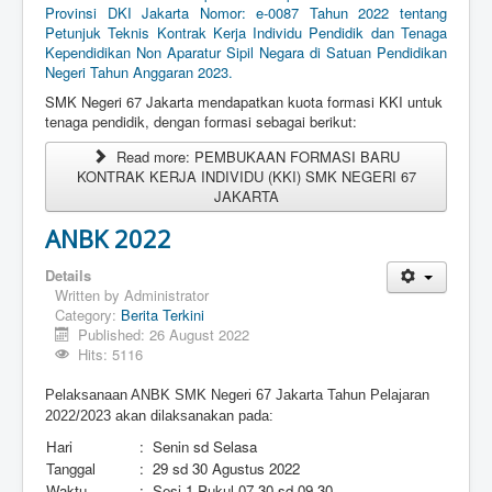
Provinsi DKI Jakarta Nomor: e-0087 Tahun 2022 tentang
Petunjuk Teknis Kontrak Kerja Individu Pendidik dan Tenaga
Kependidikan Non Aparatur Sipil Negara di Satuan Pendidikan
Negeri Tahun Anggaran 2023.
SMK Negeri 67 Jakarta mendapatkan kuota formasi KKI untuk
tenaga pendidik, dengan formasi sebagai berikut:
Read more: PEMBUKAAN FORMASI BARU
KONTRAK KERJA INDIVIDU (KKI) SMK NEGERI 67
JAKARTA
ANBK 2022
Details
Written by
Administrator
Category:
Berita Terkini
Published: 26 August 2022
Hits: 5116
Pelaksanaan ANBK SMK Negeri 67 Jakarta Tahun Pelajaran
2022/2023 akan dilaksanakan pada:
Hari
:
Senin sd Selasa
Tanggal
:
29 sd 30 Agustus 2022
Waktu
:
Sesi 1 Pukul 07.30 sd 09.30