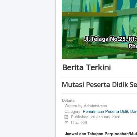
Berita Terkini
Mutasi Peserta Didik 
Details
Written by
Administrator
Category:
Penerimaan Peserta Didik Bar
Published: 26 January 2026
Hits: 906
Jadwal dan Tahapan Perpindahan/Mu