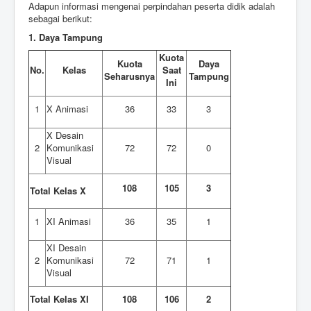
Adapun informasi mengenai perpindahan peserta didik adalah
sebagai berikut:
1. Daya Tampung
Kuota
Kuota
Daya
No.
Kelas
Saat
Seharusnya
Tampung
Ini
1
X Animasi
36
33
3
X Desain
2
Komunikasi
72
72
0
Visual
108
105
3
Total Kelas X
1
XI Animasi
36
35
1
XI Desain
2
Komunikasi
72
71
1
Visual
Total Kelas XI
108
106
2