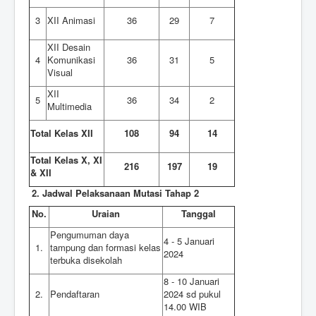
3
XII Animasi
36
29
7
XII Desain
4
Komunikasi
36
31
5
Visual
XII
5
36
34
2
Multimedia
Total Kelas XII
108
94
14
Total Kelas X, XI
216
197
19
& XII
2. Jadwal Pelaksanaan Mutasi Tahap 2
No.
Uraian
Tanggal
Pengumuman daya
4 - 5 Januari
1.
tampung dan formasi kelas
2024
terbuka disekolah
8 - 10 Januari
2.
Pendaftaran
2024 sd pukul
14.00 WIB