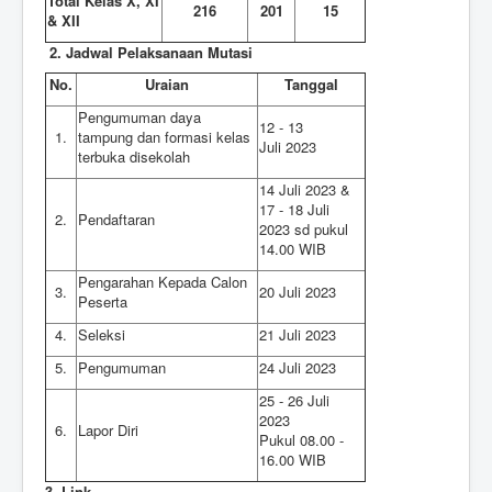
Total Kelas X, XI
216
201
15
& XII
2. Jadwal Pelaksanaan Mutasi
No.
Uraian
Tanggal
Pengumuman daya
12 - 13
1.
tampung dan formasi kelas
Juli 2023
terbuka disekolah
14 Juli 2023 &
17 - 18 Juli
2.
Pendaftaran
2023 sd pukul
14.00 WIB
Pengarahan Kepada Calon
3.
20 Juli 2023
Peserta
4.
Seleksi
21 Juli 2023
5.
Pengumuman
24 Juli 2023
25 - 26 Juli
2023
6.
Lapor Diri
Pukul 08.00 -
16.00 WIB
3. Link