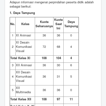
Adapun informasi mengenai perpindahan peserta didik adalah
sebagai berikut:
1. Daya Tampung
Kuota
Kuota
Daya
No.
Kelas
Saat
Seharusnya
Tampung
Ini
1
XI Animasi
36
36
0
XI Desain
2
Komunikasi
72
68
4
Visual
Total Kelas XI
108
104
4
3
XII Animasi
36
30
6
XII Desain
4
Komunikasi
36
31
5
Visual
XII
5
36
36
0
Multimedia
Total Kelas XII
108
97
11