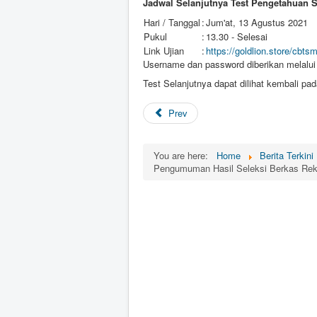
Jadwal Selanjutnya Test Pengetahuan S
Hari / Tanggal
:
Jum'at, 13 Agustus 2021
Pukul
:
13.30 - Selesai
Link Ujian
:
https://goldlion.store/cbts
Username dan password diberikan melalui
Test Selanjutnya dapat dilihat kembali pad
Prev
You are here:
Home
Berita Terkini
Pengumuman Hasil Seleksi Berkas Rek